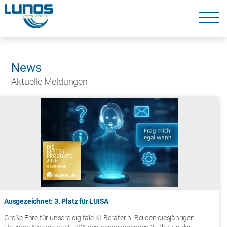
Navigation
überspringen
Navigation
überspringen
News
Aktuelle Meldungen
Ausgezeichnet: 3. Platz für LUISA
Große Ehre für unsere digitale KI-Beraterin: Bei den diesjährigen