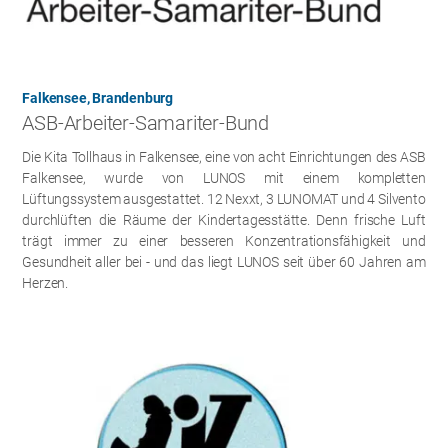
Falkensee, Brandenburg
ASB-Arbeiter-Samariter-Bund
Die Kita Tollhaus in Falkensee, eine von acht Einrichtungen des ASB
Falkensee, wurde von LUNOS mit einem kompletten
Lüftungssystem ausgestattet. 12 Nexxt, 3 LUNOMAT und 4 Silvento
durchlüften die Räume der Kindertagesstätte. Denn frische Luft
trägt immer zu einer besseren Konzentrationsfähigkeit und
Gesundheit aller bei - und das liegt LUNOS seit über 60 Jahren am
Herzen.