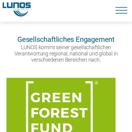
Navigation
überspringen
Navigation
überspringen
Gesellschaftliches Engagement
LUNOS kommt seiner gesellschaftlichen
Verantwortung regional, national und global in
verschiedenen Bereichen nach.