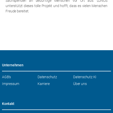
Sachspenden an bedürftige Menschen vor Ort aus. LUNOS
unterstützt dieses tolle Projekt und hofft, dass es vielen Menschen
Freude bereitet.
Unternehmen
Navigation
AGB’s
Datenschutz
Datenschutz KI
überspringen
Impressum
Karriere
Über uns
Kontakt