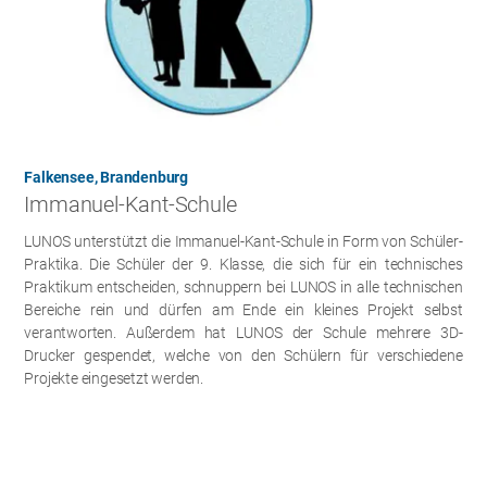
Falkensee, Brandenburg
Immanuel-Kant-Schule
LUNOS unterstützt die Immanuel-Kant-Schule in Form von Schüler-
Praktika. Die Schüler der 9. Klasse, die sich für ein technisches
Praktikum entscheiden, schnuppern bei LUNOS in alle technischen
Bereiche rein und dürfen am Ende ein kleines Projekt selbst
verantworten. Außerdem hat LUNOS der Schule mehrere 3D-
Drucker gespendet, welche von den Schülern für verschiedene
Projekte eingesetzt werden.