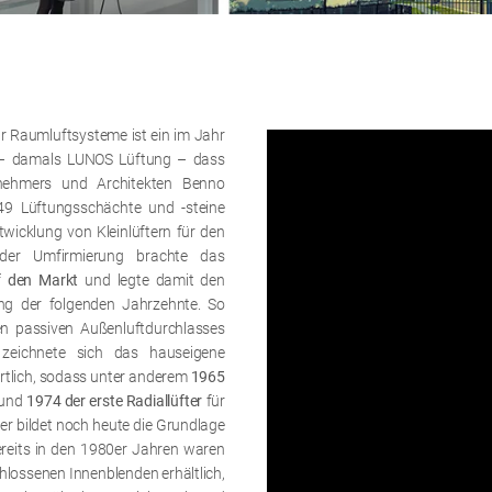
 Raumluftsysteme ist ein im Jahr
 – damals LUNOS Lüftung – dass
nehmers und Architekten Benno
949 Lüftungsschächte und -steine
twicklung von Kleinlüftern für den
 der Umfirmierung brachte das
uf den Markt
und legte damit den
ung der folgenden Jahrzehnte. So
en passiven Außenluftdurchlasses
 zeichnete sich das hauseigene
tlich, sodass unter anderem
1965
 und
1974 der erste Radiallüfter
für
r bildet noch heute die Grundlage
Bereits in den 1980er Jahren waren
chlossenen Innenblenden erhältlich,