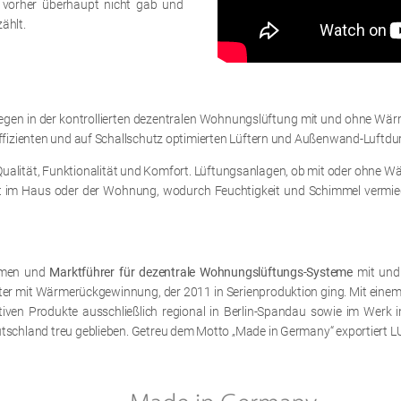
 vorher überhaupt nicht gab und
ählt.
gen in der kontrollierten dezentralen Wohnungslüftung mit und ohne Wä
ffizienten und auf Schallschutz optimierten Lüftern und Außenwand-Luftdu
Qualität, Funktionalität und Komfort. Lüftungsanlagen, ob mit oder ohne
ät im Haus oder der Wohnung, wodurch Feuchtigkeit und Schimmel vermiede
ehmen und
Marktführer für dezentrale Wohnungslüftungs-Systeme
mit und
üfter mit Wärmerückgewinnung, der 2011 in Serienproduktion ging. Mit ein
iven Produkte ausschließlich regional in Berlin-Spandau sowie im Werk i
schland treu geblieben. Getreu dem Motto „Made in Germany“ exportiert LUN