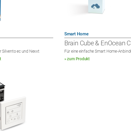
Smart Home
Brain Cube & EnOcean 
 Silvento ec und Nexxt
Für eine einfache Smart Home-Anbin
t
» zum Produkt