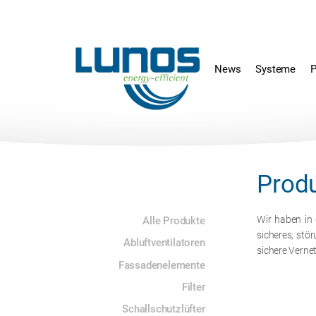
Navigation
Navigation
überspringen
überspringen
News
Systeme
P
Prod
Navigation
Wir haben in 
Alle Produkte
überspringen
sicheres, stö
Abluftventilatoren
sichere Verne
Fassadenelemente
Filter
Schallschutzlüfter