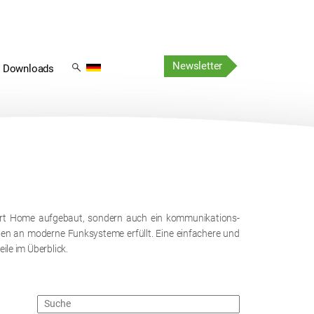
Navigation
Navigation
überspringen
Newsletter
überspringen
Downloads
Smart Home aufgebaut, sondern auch ein kommunikations-
ngen an moderne Funksysteme erfüllt. Eine einfachere und
eile im Überblick.