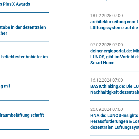
s Plus X Awards
18.02.2025 07:00
architekturzeitung.com: 
täbe in der dezentralen
Lüftungssysteme auf die
cher
07.02.2025 07:00
deinenergieportal.de: Mi
 beliebtester Anbieter im
LUNOS, gibt im Vorfeld 
Smart Home
16.12.2024 07:00
ng mit
BASICthinking.de: Die LU
Nachhaltigkeit dezentra
26.09.2024 07:00
lraumbelüftung schafft
HNA.de: LUNOS-Insights 
Herausforderungen & Lös
dezentralen Lüftungssy