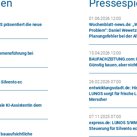
gen
Pressespi
01.06.2026 12:00
S präsentiert die neue
Wochenblatt-news.de: „We
Problem“: Daniel Wewetz
Planungsfehler bei der A
15.04.2026 12:00
ehmensführung bei
BAUFACHZEITUNG.com: L
Günstig bauen, aber nich
26.02.2026 07:00
 Silvento ec
entwicklungsstadt.de: Hi
LUNOS sorgt für frische L
Merscher
ale KI-Assistentin dem
07.11.2025 07:00
express.de: LUNOS 5/WM
Steuerung für Silvento e
 bauaufsichtliche