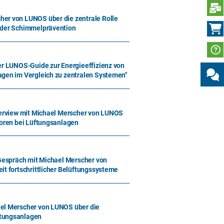
N
er von LUNOS über die zentrale Rolle
 der Schimmelprävention
er LUNOS-Guide zur Energieeffizienz von
gen im Vergleich zu zentralen Systemen"
terview mit Michael Merscher von LUNOS
toren bei Lüftungsanlagen
 Gespräch mit Michael Merscher von
it fortschrittlicher Belüftungssysteme
el Merscher von LUNOS über die
tungsanlagen