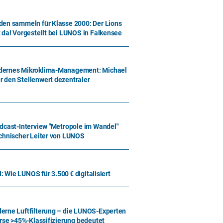
den sammeln für Klasse 2000: Der Lions
 da! Vorgestellt bei LUNOS in Falkensee
dernes Mikroklima-Management: Michael
 den Stellenwert dezentraler
dcast-Interview "Metropole im Wandel"
echnischer Leiter von LUNOS
d: Wie LUNOS für 3.500 € digitalisiert
erne Luftfilterung – die LUNOS-Experten
arse >45%-Klassifizierung bedeutet