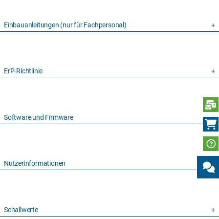
Einbauanleitungen (nur für Fachpersonal)
ErP-Richtlinie
N
Software und Firmware
Nutzerinformationen
Schallwerte