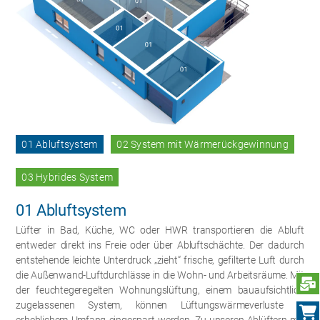
01 Abluftsystem
02 System mit Wärmerückgewinnung
03 Hybrides System
01 Abluftsystem
Lüfter in Bad, Küche, WC oder HWR transportieren die Abluft
entweder direkt ins Freie oder über Abluftschächte. Der dadurch
entstehende leichte Unterdruck „zieht“ frische, gefilterte Luft durch
die Außenwand-Luftdurchlässe in die Wohn- und Arbeitsräume. Mit
N
der feuchtegeregelten Wohnungslüftung, einem bauaufsichtlich
zugelassenen System, können Lüftungswärmeverluste in