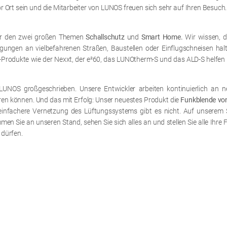
or Ort sein und die Mitarbeiter von LUNOS freuen sich sehr auf Ihren Besu
ter den zwei großen Themen
Schallschutz
und
Smart Home.
Wir wissen, 
igungen an vielbefahrenen Straßen, Baustellen oder Einflugschneisen h
z-Produkte wie der Nexxt, der e²60, das LUNOtherm-S und das ALD-S helfen
OS großgeschrieben. Unsere Entwickler arbeiten kontinuierlich an n
en können. Und das mit Erfolg: Unser neuestes Produkt die
Funkblende v
 einfachere Vernetzung des Lüftungssystems gibt es nicht. Auf unserem
 Sie an unseren Stand, sehen Sie sich alles an und stellen Sie alle Ihre 
 dürfen.