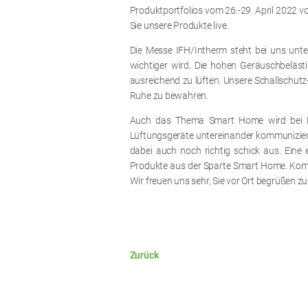
Produktportfolios vom 26.-29. April 2022 v
Sie unsere Produkte live.
Die Messe IFH/Intherm steht bei uns un
wichtiger wird. Die hohen Geräuschbeläst
ausreichend zu lüften. Unsere Schallschut
Ruhe zu bewahren.
Auch das Thema Smart Home wird bei LUN
Lüftungsgeräte untereinander kommunizier
dabei auch noch richtig schick aus. Eine
Produkte aus der Sparte Smart Home. Kommen
Wir freuen uns sehr, Sie vor Ort begrüßen zu
Zurück