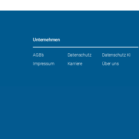
Unternehmen
Navigation
AGB’s
Datenschutz
Datenschutz KI
überspringen
Impressum
Karriere
Über uns