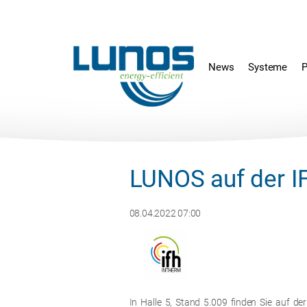
Navigation
Navigation
überspringen
überspringen
News
Systeme
P
LUNOS auf der I
08.04.2022 07:00
In Halle 5, Stand 5.009 finden Sie auf d