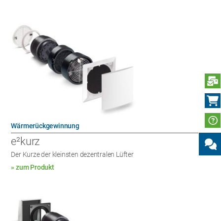
N
Wärmerückgewinnung
e²kurz
Der Kurze der kleinsten dezentralen Lüfter
» zum Produkt