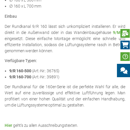
∅ 160 x L 500 mm
∅ 160 x L 700 mm
Einbau
Der Rundkanal 9/R 160 lässt sich unkompliziert installieren. Er wird
N
direkt in die Außenwand oder in das Wandeinbaugehäuse
9/MRD
eingesetzt. Diese einfache Montage ermöglicht eine schnelle und
effiziente Installation, sodass die Lüftungssysteme rasch in Betrieb
genommen werden können.
Verfügbare Typen:
9/R 160-500
(Art.-Nr.: 36765)
9/R 160-700
(Art.-Nr.: 39891)
Der Rundkanal für die 160er-Serie ist die perfekte Wahl für alle, die
Wert auf eine zuverlässige und effektive Luftführung legen. Man
profitiert von einer hohen Qualität und der einfachen Handhabung,
um die Lüftungssysteme optimal zu gestalten.
Hier
geht's zu allen Ausschreibungstexten.