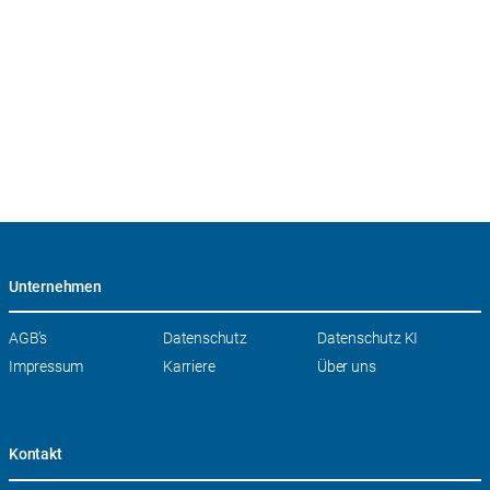
Unternehmen
Navigation
AGB’s
Datenschutz
Datenschutz KI
überspringen
Impressum
Karriere
Über uns
Kontakt