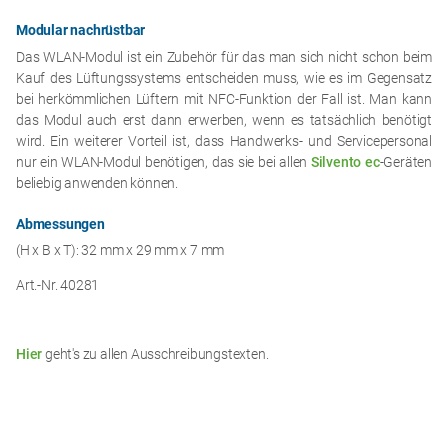
Modular nachrüstbar
Das WLAN-Modul ist ein Zubehör für das man sich nicht schon beim
Kauf des Lüftungssystems entscheiden muss, wie es im Gegensatz
bei herkömmlichen Lüftern mit NFC-Funktion der Fall ist. Man kann
das Modul auch erst dann erwerben, wenn es tatsächlich benötigt
wird. Ein weiterer Vorteil ist, dass Handwerks- und Servicepersonal
nur ein WLAN-Modul benötigen, das sie bei allen
Silvento ec
-Geräten
beliebig anwenden können.
Abmessungen
(H x B x T): 32 mm x 29 mm x 7 mm
Art.-Nr. 40281
Hier
geht's zu allen Ausschreibungstexten.