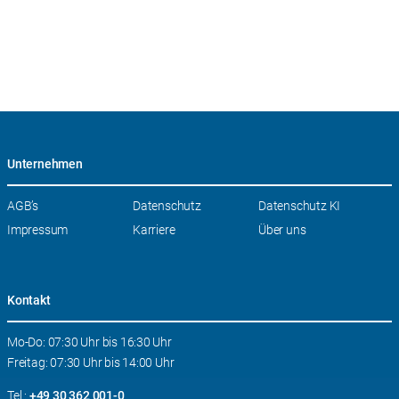
Unternehmen
Navigation
AGB’s
Datenschutz
Datenschutz KI
überspringen
Impressum
Karriere
Über uns
Kontakt
Mo-Do: 07:30 Uhr bis 16:30 Uhr
Freitag: 07:30 Uhr bis 14:00 Uhr
Tel.:
+49 30 362 001-0