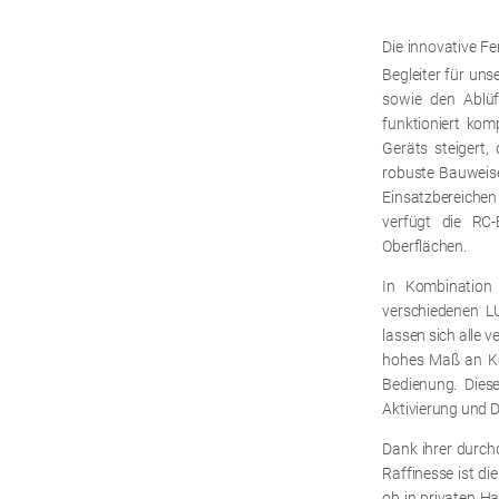
Die innovative Fe
Begleiter für un
sowie den Ablü
funktioniert kom
Geräts steigert,
robuste Bauweise
Einsatzbereiche
verfügt die RC
Oberflächen.
In Kombination
verschiedenen LU
lassen sich alle
hohes Maß an Kom
Bedienung. Dies
Aktivierung und D
Dank ihrer durch
Raffinesse ist d
ob in privaten H