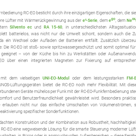
rnbedienung RC-EO besticht durch ihre einzigartigen Eigenschaften, die si
go
xx
sere Lüfter mit Wärmerückgewinnung aus der
e²-Serie
, dem
e
, dem
Ne
ftern
Silvento ec
und
RA 15-60
, in unterschiedlichsten Alltagssituat
plett batterielos, was nicht nur die Umwelt schont, sondern auch die Zu
 da ein Wechsel oder Aufladen der Batterien entfällt. Zusätzlich überzeu
: Die RC-EO ist stoß- sowie spritzwassergeschützt und somit optimal für 
n geeignet – von der Küche bis hin zu Werkstätten oder Außenanwendu
-EO über einen integrierten Magneten zur Fixierung auf entspreche
 mit dem vielseitigen
UNI-EO-Modul
oder dem leistungsstarken
FM-
NOS-Lüftungsgeräten bietet die RC-EO noch mehr Flexibilität. Mit die
 verbundenen Geräte mühelos per Funk mit der RC-EO-Funkfernbedienung ste
fort und Benutzerfreundlichkeit gewährleistet wird. Besonders praktisch 
e erlauben nicht nur das einfache Umschalten von Volumenströmen, 
eaktivierung spezifischer Sonderfunktionen.
dachten Konstruktion und der Kombination aus Robustheit, Nachhaltigkei
ie RC-EO eine wegweisende Lösung für die smarte Steuerung moderner Lüft
aushalten, in Büros oder in anspruchsvollen Außenbereichen – diese Fernbe