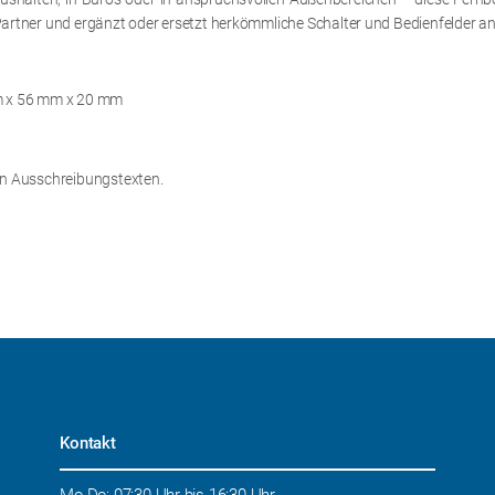
 Partner und ergänzt oder ersetzt herkömmliche Schalter und Bedienfelder a
mm x 56 mm x 20 mm
len Ausschreibungstexten.
Kontakt