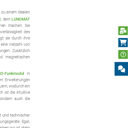
e zu einem idealen
t
, dem
LUNOMAT
ionen machen. Sie
N
verlässigkeit des
gt sie durch ihre
eine Vielzahl von
ngen. Zusätzlich
nd magnetischen
EO-Funkmodul
in
sen Erweiterungen
uern, wodurch ein
ist die intuitive
sondern auch die
t und technischer
ungsgeräte. Egal,
dienung ist stets